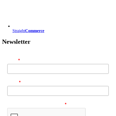
Straight
Commerce
Newsletter
Name
*
E-Mail
*
Bitte bestätigen Sie Ihre Anfrage.
*